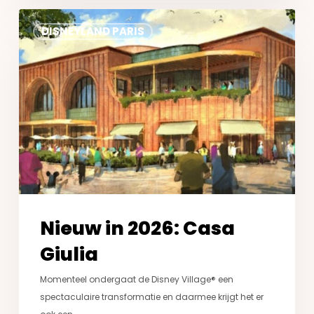
Nieuw
DISNEYLAND PARIS
in
2026:
Casa
Giulia
Nieuw in 2026: Casa
Giulia
Momenteel ondergaat de Disney Village® een
spectaculaire transformatie en daarmee krijgt het er