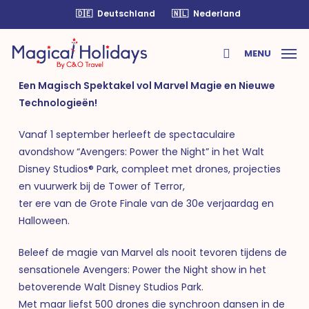
Skip
🇩🇪
Deutschland
🇳🇱
Nederland
to
main
MENU
content
search
Een Magisch Spektakel vol Marvel Magie en Nieuwe
Technologieën!
Vanaf 1 september herleeft de spectaculaire
avondshow “Avengers: Power the Night” in het Walt
Disney Studios® Park, compleet met drones, projecties
en vuurwerk bij de Tower of Terror,
ter ere van de Grote Finale van de 30e verjaardag en
Halloween.
Beleef de magie van Marvel als nooit tevoren tijdens de
sensationele Avengers: Power the Night show in het
betoverende Walt Disney Studios Park.
Met maar liefst 500 drones die synchroon dansen in de