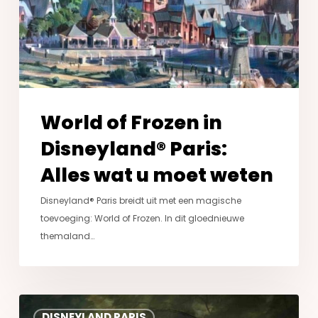
Alles
wat
u
moet
weten
World of Frozen in
Disneyland® Paris:
Alles wat u moet weten
Disneyland® Paris breidt uit met een magische
toevoeging: World of Frozen. In dit gloednieuwe
themaland…
La
DISNEYLAND PARIS