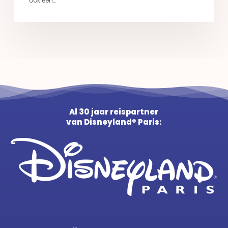
ook een…
Al 30 jaar reispartner
van Disneyland® Paris: