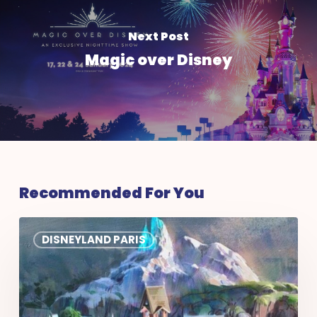
Next Post
Magic over Disney
Recommended For You
World
DISNEYLAND PARIS
of
Frozen
in
Disneyland®
Paris: