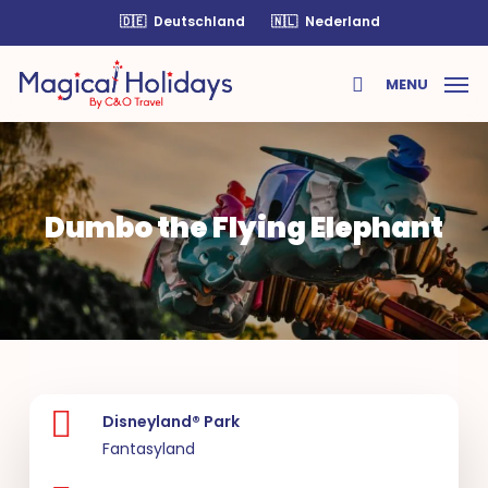
Skip
🇩🇪
Deutschland
🇳🇱
Nederland
to
main
MENU
content
search
Dumbo the Flying Elephant
Disneyland® Park
Fantasyland