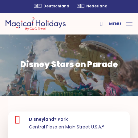
Skip
🇩🇪
Deutschland
🇳🇱
Nederland
to
main
MENU
content
search
Disney Stars on Parade
Disneyland® Park
Central Plaza en Main Street U.S.A.®