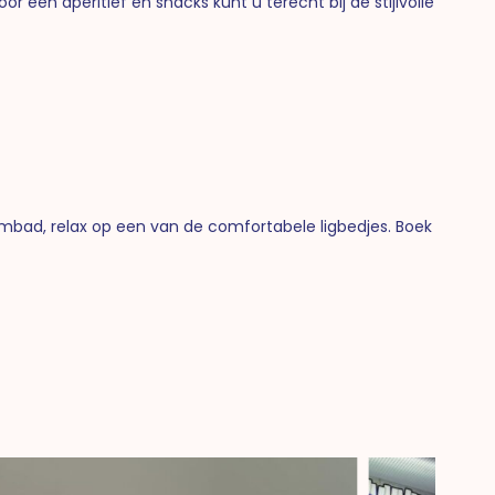
r een aperitief en snacks kunt u terecht bij de stijlvolle
embad, relax op een van de comfortabele ligbedjes. Boek