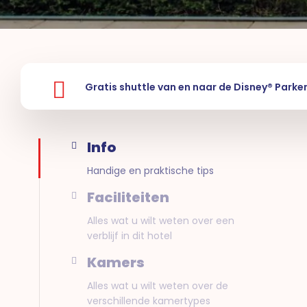
Gratis shuttle van en naar de Disney® Parke
Info
Handige en praktische tips
Faciliteiten
Alles wat u wilt weten over een
verblijf in dit hotel
Kamers
Alles wat u wilt weten over de
verschillende kamertypes