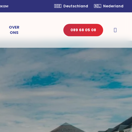
🇩🇪
Deutschland
🇳🇱
Nederland
RKEN!
OVER
sear
089 68 05 08
ONS