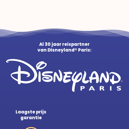
Al 30 jaar reispartner
van Disneyland® Paris:
Laagste prijs
garantie