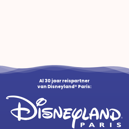
Al 30 jaar reispartner
van Disneyland® Paris: