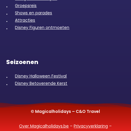
Groepsreis
Shows en parades
Attracties
Disney Figuren ontmoeten
Seizoenen
Disney Halloween Festival
Disney Betoverende Kerst
© Magicalholidays – C&O Travel
Over Magicalholidays.be
–
Privacyverklaring
–