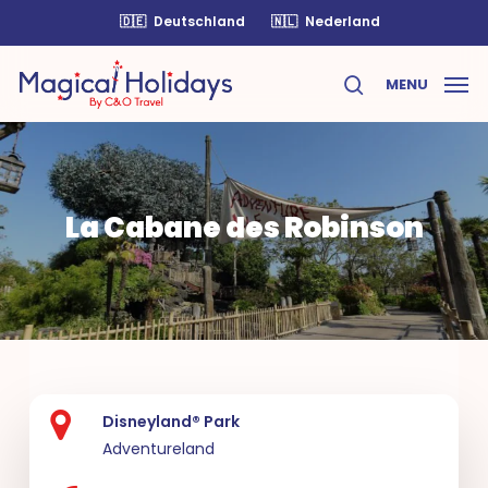
Skip
🇩🇪
Deutschland
🇳🇱
Nederland
to
main
MENU
content
search
La Cabane des Robinson
Disneyland® Park
Adventureland