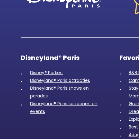
Disneyland® Paris
Favor
Disney® Parken
B&B 
Disneyland® Paris attracties
Camp
Disneyland® Paris shows en
Stay
parades
Marn
Disneyland® Paris seizoenen en
Gran
events
Drea
Expl
Best
Adag