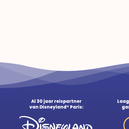
Al 30 jaar reispartner
Laag
van Disneyland® Paris:
ga