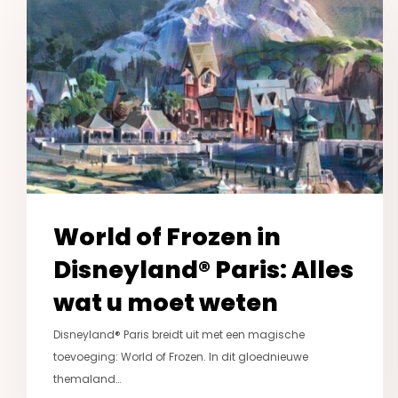
Frozen
in
Disneyland®
Paris:
Alles
wat
u
moet
weten
World of Frozen in
Disneyland® Paris: Alles
wat u moet weten
Disneyland® Paris breidt uit met een magische
toevoeging: World of Frozen. In dit gloednieuwe
themaland…