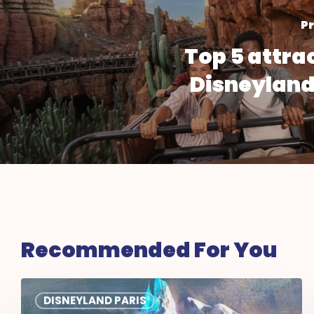
Pr
Top 5 attrac
Disneyland
Recommended For You
World
DISNEYLAND PARIS
of