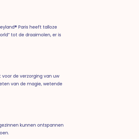
neyland® Paris heeft talloze
rld” tot de draaimolen, er is
ft voor de verzorging van uw
enieten van de magie, wetende
ar gezinnen kunnen ontspannen
doen.