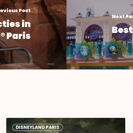
evious Post
Next Po
ties in
Best
® Paris
La
DISNEYLAND PARIS
Forêt