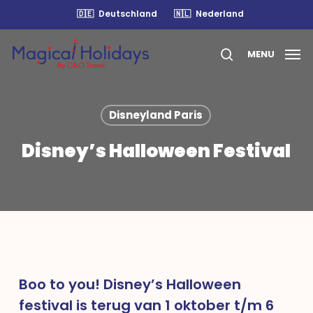
Skip
🇩🇪
Deutschland
🇳🇱
Nederland
to
main
MENU
content
search
Disneyland Paris
Disney’s Halloween Festival
Boo to you! Disney’s Halloween
festival is terug van 1 oktober t/m 6