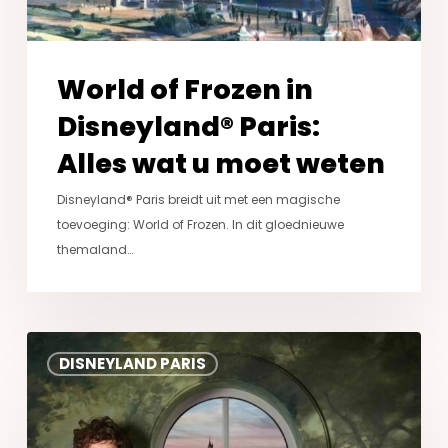
moet
weten
World of Frozen in
Disneyland® Paris:
Alles wat u moet weten
Disneyland® Paris breidt uit met een magische
toevoeging: World of Frozen. In dit gloednieuwe
themaland…
La
DISNEYLAND PARIS
Forêt
Secrète
par
Jean